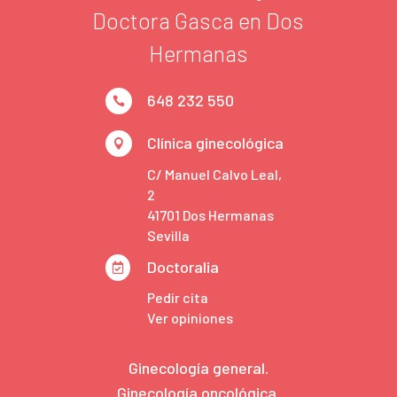
Doctora Gasca en Dos
Hermanas
648 232 550

Clínica ginecológica

C/ Manuel Calvo Leal,
2
41701 Dos Hermanas
Sevilla
Doctoralia

Pedir cita
Ver opiniones
Ginecología general.
Ginecología oncológica.